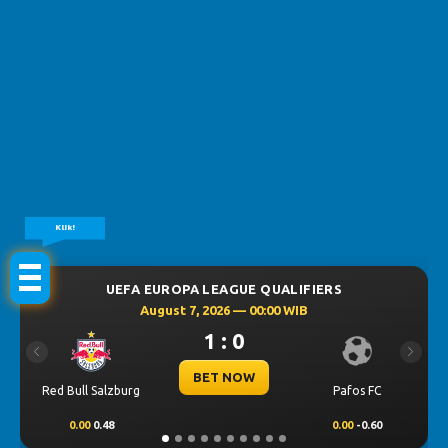
Klik!
UEFA EUROPA LEAGUE QUALIFIERS
August 7, 2026 — 00:00 WIB
1 : 0
Previous
Next
BET NOW
Red Bull Salzburg
Pafos FC
B
0.00
0.48
0.00
-0.60
0.