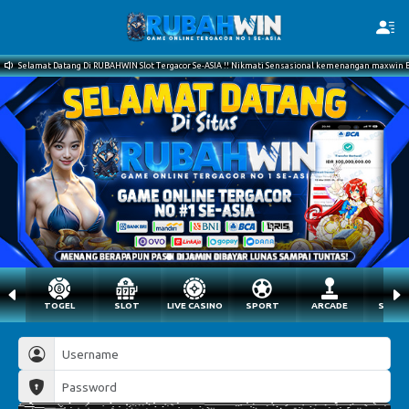
Selamat Datang Di RUBAHWIN Slot Tergacor Se-ASIA !! Nikmati Sensasional kemenangan maxwi
TOGEL
SLOT
LIVE CASINO
SPORT
ARCADE
SABU