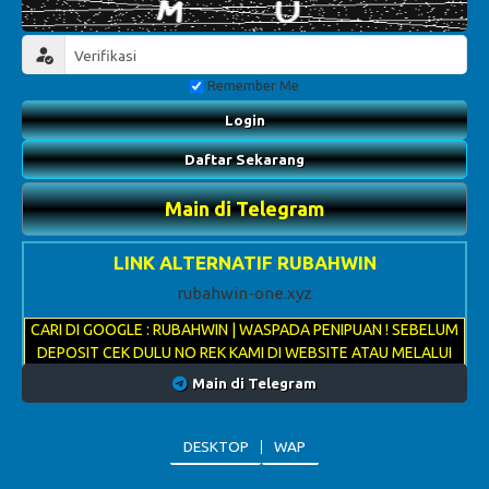
Remember Me
Login
Daftar Sekarang
Main di Telegram
LINK ALTERNATIF RUBAHWIN
rubahwin-one.xyz
CARI DI GOOGLE : RUBAHWIN | WASPADA PENIPUAN ! SEBELUM
DEPOSIT CEK DULU NO REK KAMI DI WEBSITE ATAU MELALUI
LIVECHAT
Main di Telegram
DESKTOP
WAP