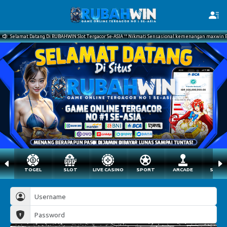
Selamat Datang Di RUBAHWIN Slot Tergacor Se-ASIA !! Nikmati Sensasional kemenangan maxwi
TOGEL
SLOT
LIVE CASINO
SPORT
ARCADE
SABU