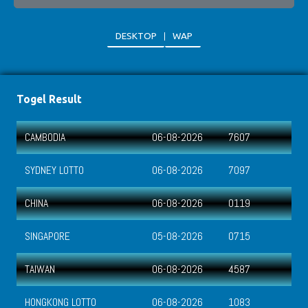
DESKTOP
WAP
Togel Result
CAMBODIA
06-08-2026
7607
SYDNEY LOTTO
06-08-2026
7097
CHINA
06-08-2026
0119
SINGAPORE
05-08-2026
0715
TAIWAN
06-08-2026
4587
HONGKONG LOTTO
06-08-2026
1083