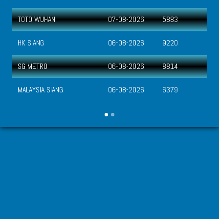
TOTO WUHAN
07-08-2026
5883
HK SIANG
06-08-2026
9220
SG METRO
06-08-2026
8814
MALAYSIA SIANG
06-08-2026
6379