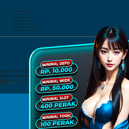
TENTANG KAMI
BANTUAN
PERATURAN
INFORMASI BANK
HUBUNGI KAMI
KEBIJAKAN PRIVASI
PERSETUJUAN COOKIES
© 2015 - 2026 Copyright RUBAHWIN.
All Rights Reserved.
LAPOR PUSAT