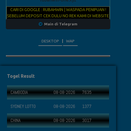
CARI DI GOOGLE : RUBAHWIN | WASPADA PENIPUAN !
SEBELUM DEPOSIT CEK DULU NO REK KAMI DI WEBSITE
ATAU MELALUI LIVECHAT
Main di Telegram
DESKTOP
WAP
Togel Result
CAMBODIA
08-08-2026
7635
SYDNEY LOTTO
08-08-2026
1377
CHINA
08-08-2026
3017