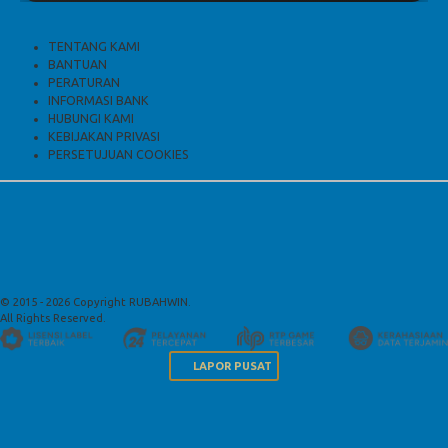
TENTANG KAMI
BANTUAN
PERATURAN
INFORMASI BANK
HUBUNGI KAMI
KEBIJAKAN PRIVASI
PERSETUJUAN COOKIES
© 2015 - 2026 Copyright RUBAHWIN.
All Rights Reserved.
LAPOR PUSAT