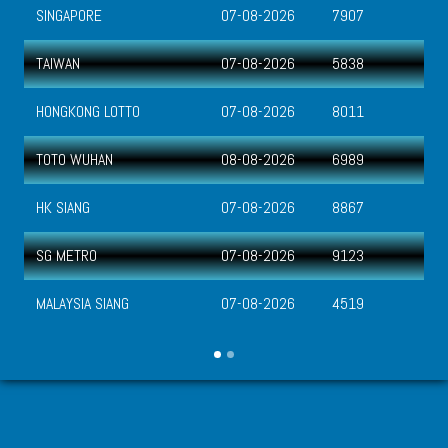
SINGAPORE
07-08-2026
7907
TAIWAN
07-08-2026
5838
HONGKONG LOTTO
07-08-2026
8011
TOTO WUHAN
08-08-2026
6989
HK SIANG
07-08-2026
8867
SG METRO
07-08-2026
9123
MALAYSIA SIANG
07-08-2026
4519