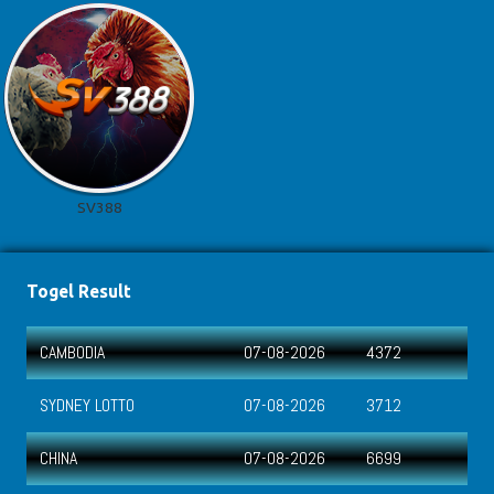
SV388
Togel Result
CAMBODIA
07-08-2026
4372
SYDNEY LOTTO
07-08-2026
3712
CHINA
07-08-2026
6699