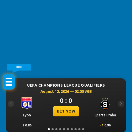
Klik!
UEFA CHAMPIONS LEAGUE QUALIFIERS
August 12, 2026 — 02:00 WIB
0 : 0
Previous
Next
BET NOW
Lyon
Sparta Praha
1
0.86
-1
0.96