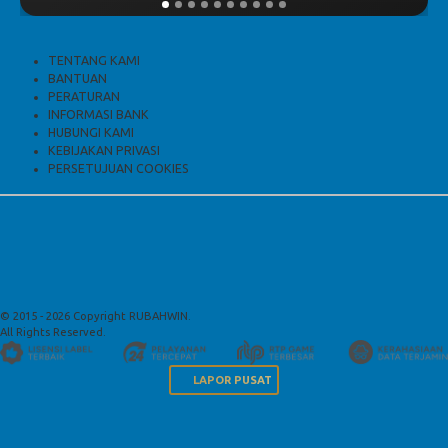
TENTANG KAMI
BANTUAN
PERATURAN
INFORMASI BANK
HUBUNGI KAMI
KEBIJAKAN PRIVASI
PERSETUJUAN COOKIES
© 2015 - 2026 Copyright RUBAHWIN.
All Rights Reserved.
LAPOR PUSAT