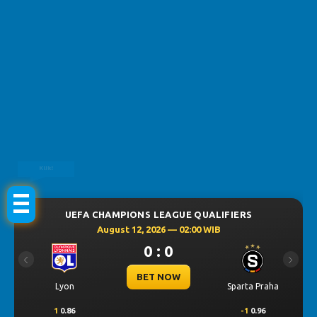
Klik!
UEFA CHAMPIONS LEAGUE QUALIFIERS
August 12, 2026 — 02:00 WIB
0 : 0
Previous
Next
BET NOW
Lyon
Sparta Praha
S
1
0.86
-1
0.96