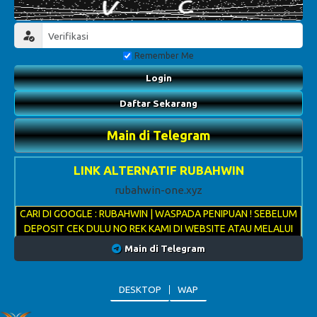
Remember Me
Login
Daftar Sekarang
Main di Telegram
LINK ALTERNATIF RUBAHWIN
rubahwin-one.xyz
CARI DI GOOGLE : RUBAHWIN | WASPADA PENIPUAN ! SEBELUM
DEPOSIT CEK DULU NO REK KAMI DI WEBSITE ATAU MELALUI
LIVECHAT
Main di Telegram
DESKTOP
WAP